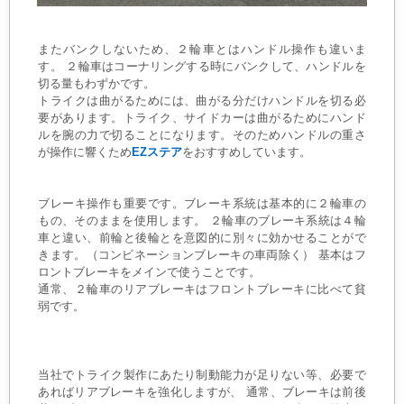
またバンクしないため、２輪車とはハンドル操作も違いま
す。 ２輪車はコーナリングする時にバンクして、ハンドルを
切る量もわずかです。
トライクは曲がるためには、曲がる分だけハンドルを切る必
要があります。トライク、サイドカーは曲がるためにハンド
ルを腕の力で切ることになります。そのためハンドルの重さ
が操作に響くため
EZステア
をおすすめしています。
ブレーキ操作も重要です。ブレーキ系統は基本的に２輪車の
もの、そのままを使用します。 ２輪車のブレーキ系統は４輪
車と違い、前輪と後輪とを意図的に別々に効かせることがで
きます。（コンビネーションブレーキの車両除く） 基本はフ
ロントブレーキをメインで使うことです。
通常、２輪車のリアブレーキはフロントブレーキに比べて貧
弱です。
当社でトライク製作にあたり制動能力が足りない等、必要で
あればリアブレーキを強化しますが、 通常、ブレーキは前後