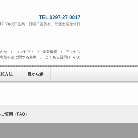
TEL.0297-27-0817
 ~ 17:30(祝日営業・日曜日当番有）毎週土曜定休日
わせ
/
コンセプト
/
企業概要
/
アクセス
商取引法に関する基準
/
よくある質問(ＦＡＱ
)
運転方法
目から鱗
ご質問（FAQ）